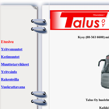
Kysy (08-563 6600) mis
Etusivu
Yritysmuutot
Kotimuutot
Muuttotarvikkeet
Yritysinfo
Rakenteilla
Vuokrattavana
Talus Oy huoleht
Kaikki 