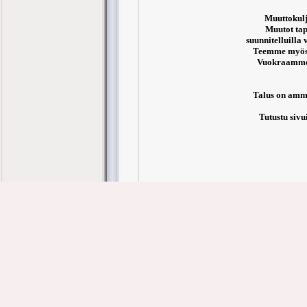
Muuttokulj
Muutot tap
suunnitelluilla 
Teemme myös k
Vuokraamme 
Talus on amma
Tutustu sivu