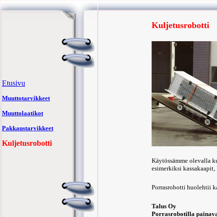
Kuljetusrobotti
Etusivu
Muuttotarvikkeet
Muuttolaatikot
Pakkaustarvikkeet
Kuljetusrobotti
Käytössämme olevalla kulj
esimerkiksi kassakaapit,
Porrasrobotti huolehtii k
Talus Oy
Porrasrobotilla painavat