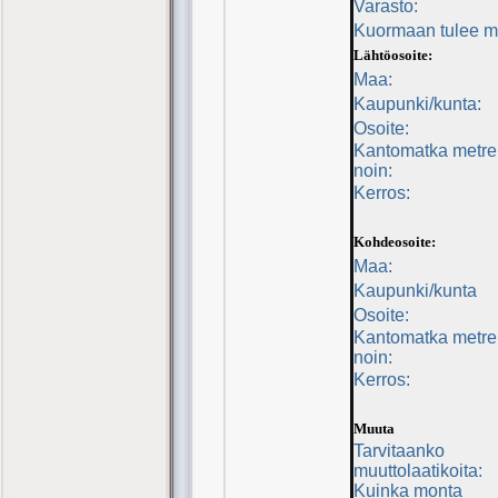
Varasto:
Kuormaan tulee 
Lähtöosoite:
Maa:
Kaupunki/kunta:
Osoite:
Kantomatka metre
noin:
Kerros:
Kohdeosoite:
Maa:
Kaupunki/kunta
Osoite:
Kantomatka metre
noin:
Kerros:
Muuta
Tarvitaanko
muuttolaatikoita:
Kuinka monta