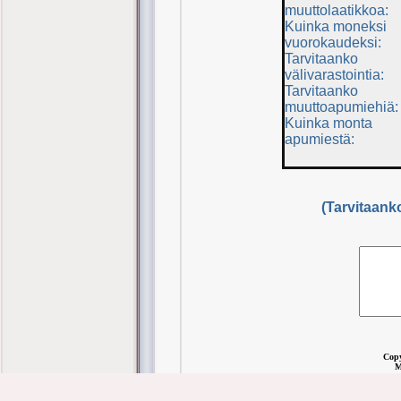
muuttolaatikkoa:
Kuinka moneksi
vuorokaudeksi:
Tarvitaanko
välivarastointia:
Tarvitaanko
muuttoapumiehiä:
Kuinka monta
apumiestä:
(Tarvitaank
Copy
M