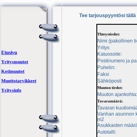
Tee tarjouspyyntösi täl
Yhteystiedot:
Nimi (pakollinen ti
Yritys
Etusivu
Katuosoite:
Postinumero ja pa
Yritysmuutot
Puhelin:
Kotimuutot
Faksi
Muuttotarvikkeet
Sähköposti
Muuton tiedot:
Yritysinfo
Muuton ajankohta
Tavaramäärä:
Tavaran kuutiomä
Vanhan asunnon 
m2
Asukkaiden määrä
Autotalli: