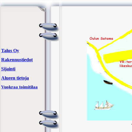
Talus Oy
Rakennustiedot
Sijainti
Alueen tietoja
Vuokraa toimitilaa