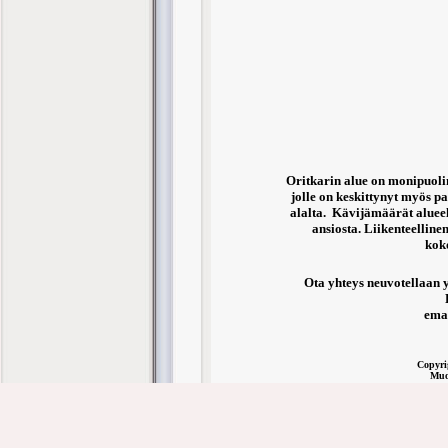
Oritkarin alue on monipuolin
jolle on keskittynyt myös p
alalta. Kävijämäärät alueel
ansiosta. Liikenteelline
kok
Ota yhteys neuvotellaan y
ema
Copyri
Muo