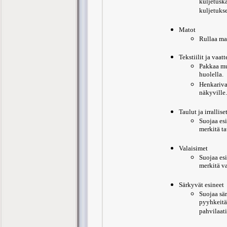
kuljetusk
kuljetukse
Matot
Rullaa mat
Tekstiilit ja vaatt
Pakkaa mu
huolella.
Henkariva
näkyville.
Taulut ja irralliset
Suojaa es
merkitä ta
Valaisimet
Suojaa es
merkitä va
Särkyvät esineet
Suojaa sär
pyyhkeitä 
pahvilaati