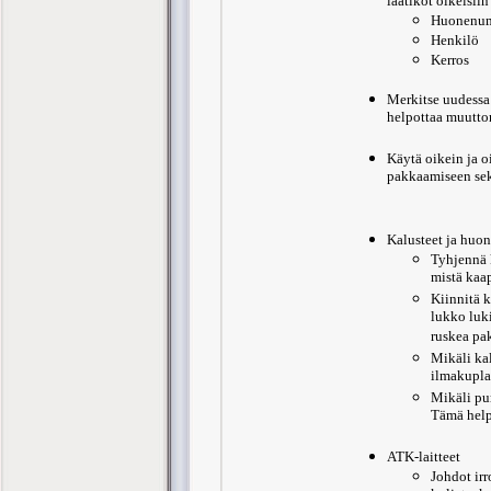
laatikot oikeisiin 
Huonenu
Henkilö
Kerros
Merkitse uudessa 
helpottaa muuttom
Käytä oikein ja o
pakkaamiseen sek
Kalusteet ja huon
Tyhjennä k
mistä kaap
Kiinnitä k
lukko luki
ruskea pak
Mikäli kal
ilmakuplam
Mikäli pur
Tämä help
ATK-laitteet
Johdot irr