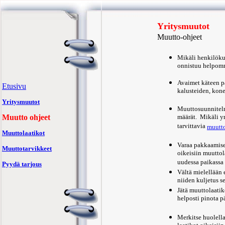
Yritysmuutot
Muutto-ohjeet
Mikäli henkilöku
onnistuu helpom
Avaimet käteen p
Etusivu
kalusteiden, kon
Yritysmuutot
Muuttosuunnitelm
Muutto ohjeet
määrät. Mikäli yr
tarvittavia
muutto
Muuttolaatikot
Varaa pakkaamisee
Muuttotarvikkeet
oikeisiin muuttol
uudessa paikassa
Pyydä tarjous
Vältä mielellään 
niiden kuljetus 
Jätä muuttolaatik
helposti pinota p
Merkitse huolella