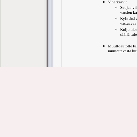
Viherkasvit
Suojaa vih
varsien k
Kylmänä a
vastaavaa
Kuljetuks
säällä tul
Muuttoautolle tul
muutettavasta ku